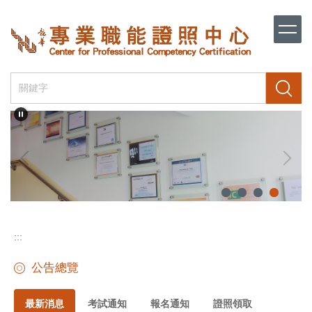
跳
到
主
要
內
容
搜尋
區
:::
公告總覽
最新消息
考試通知
報名通知
證照領取