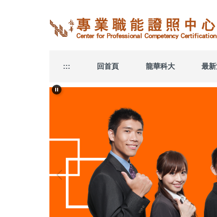
跳
到
主
要
內
容
:::
回首頁
龍華科大
最新
區