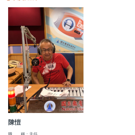
陳愷
職 稱：主任