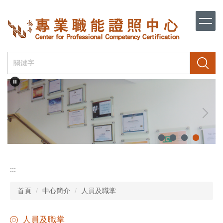
跳
到
主
要
內
容
搜尋
區
:::
首頁
中心簡介
人員及職掌
人員及職掌