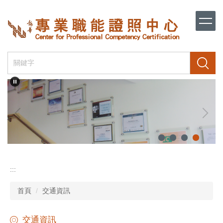
跳
到
主
要
內
容
搜尋
區
:::
首頁
交通資訊
交通資訊