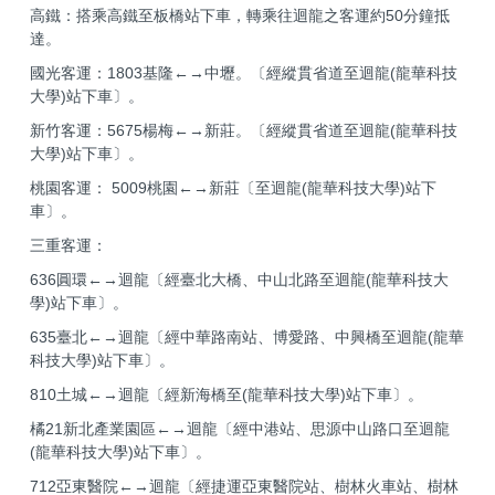
高鐵：搭乘高鐵至板橋站下車，轉乘往迴龍之客運約50分鐘抵
達。
國光客運：1803基隆←→中壢。〔經縱貫省道至迴龍(龍華科技
大學)站下車〕。
新竹客運：5675楊梅←→新莊。〔經縱貫省道至迴龍(龍華科技
大學)站下車〕。
桃園客運： 5009桃園←→新莊〔至迴龍(龍華科技大學)站下
車〕。
三重客運：
636圓環←→迴龍〔經臺北大橋、中山北路至迴龍(龍華科技大
學)站下車〕。
635臺北←→迴龍〔經中華路南站、博愛路、中興橋至迴龍(龍華
科技大學)站下車〕。
810土城←→迴龍〔經新海橋至(龍華科技大學)站下車〕。
橘21新北產業園區←→迴龍〔經中港站、思源中山路口至迴龍
(龍華科技大學)站下車〕。
712亞東醫院←→迴龍〔經捷運亞東醫院站、樹林火車站、樹林