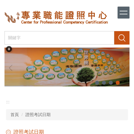
跳
到
主
要
內
容
搜尋
區
:::
首頁
證照考試日期
證照考試日期