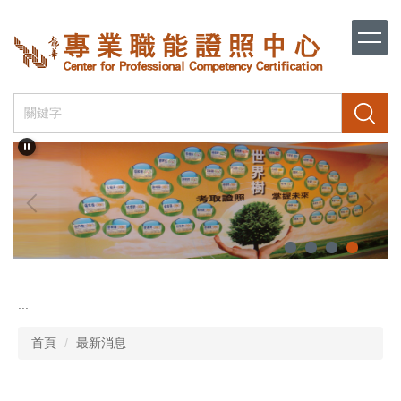
跳
到
主
要
內
容
搜尋
區
:::
首頁
最新消息